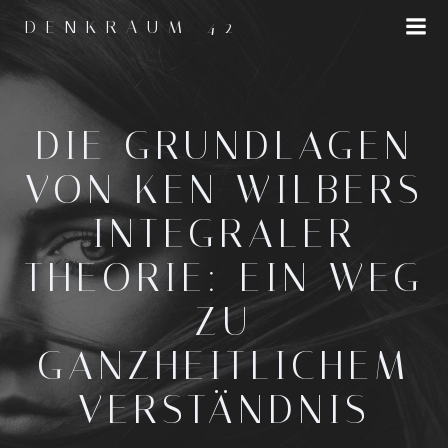
Zum
DENKRAUM 42
Inhalt
springen
DIE GRUNDLAGEN
VON KEN WILBERS
INTEGRALER
THEORIE: EIN WEG
ZU
GANZHEITLICHEM
VERSTÄNDNIS