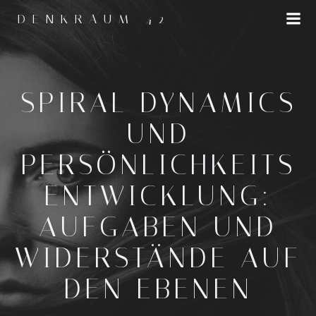
Zum
DENKRAUM 42
Inhalt
springen
SPIRAL DYNAMICS
UND
PERSÖNLICHKEITS
ENTWICKLUNG:
AUFGABEN UND
WIDERSTÄNDE AUF
DEN EBENEN